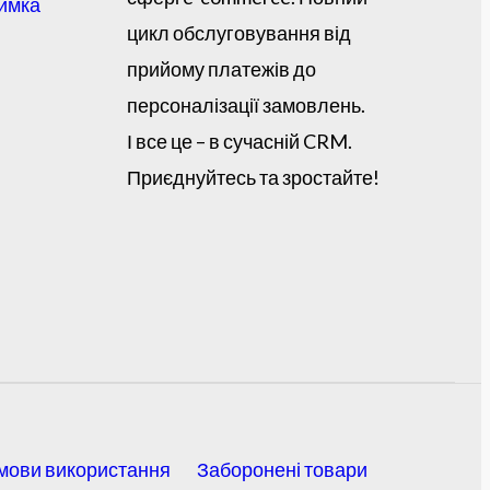
римка
цикл обслуговування від
прийому платежів до
персоналізації замовлень.
І все це – в сучасній CRM.
Приєднуйтесь та зростайте!
мови використання
Заборонені товари