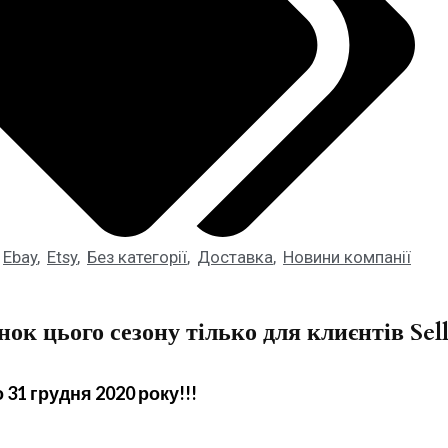
Ebay
,
Etsy
,
Без категорії
,
Доставка
,
Новини компанії
ок цього сезону тілько для клиєнтів Se
31 грудня 2020 року!!!