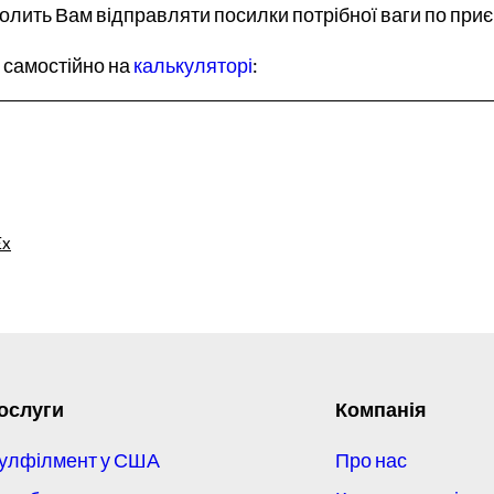
лить Вам відправляти посилки потрібної ваги по приємн
 самостійно на
калькуляторі
:
Ex
ослуги
Компанія
улфілмент у США
Про нас