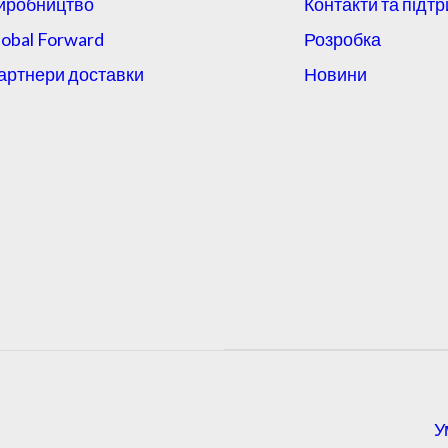
иробництво
Контакти та підт
lobal Forward
Розробка
артнери доставки
Новини
У