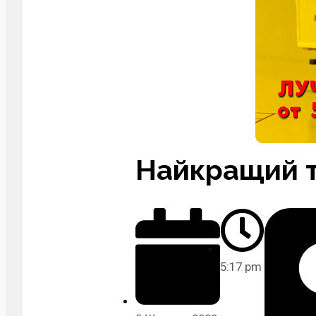
Найкращий 
5:17 pm