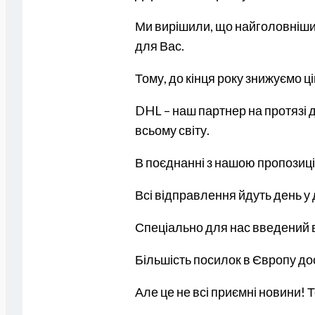
Ми вирішили, що найголовнішим
для Вас.
Тому, до кінця року знижуємо 
DHL – наш партнер на протязі д
всьому світу.
В поєднанні з нашою пропозиціє
Всі відправлення йдуть день у
Спеціально для нас введений ва
Більшість посилок в Європу дос
Але це не всі приємні новини! Т