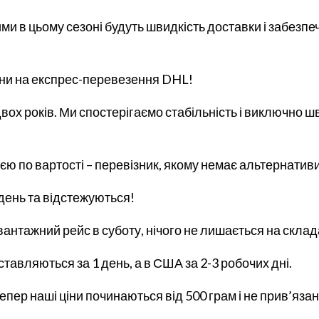
и в цьому сезоні будуть швидкість доставки і забезпеч
ціни на експрес-перевезення DHL!
вох років. Ми спостерігаємо стабільність і виключно ш
ю по вартості – перевізник, якому немає альтернативи
 день та відстежуються!
нтажний рейс в суботу, нічого не лишається на складах
тавляються за 1 день, а в США за 2-3 робочих дні.
епер наші ціни починаються від 500 грам і не прив’язані 