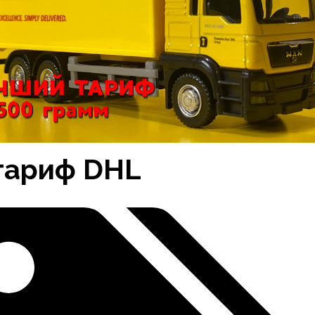
тариф DHL