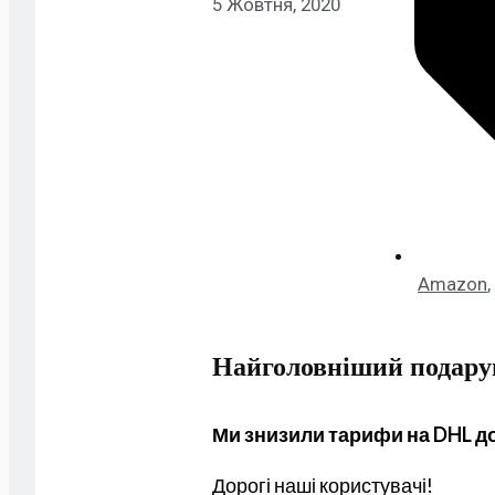
5 Жовтня, 2020
Amazon
,
Найголовніший подарун
Ми знизили тарифи на DHL до 
Дорогі наші користувачі!