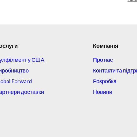
ослуги
Компанія
улфілмент у США
Про нас
иробництво
Контакти та підт
lobal Forward
Розробка
артнери доставки
Новини