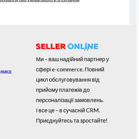
Ми – ваш надійний партнер у
сфері e-commerce. Повний
римка
цикл обслуговування від
прийому платежів до
персоналізації замовлень.
І все це – в сучасній CRM.
Приєднуйтесь та зростайте!