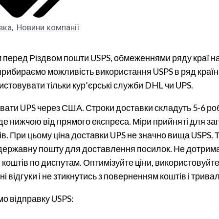
вка
,
Новини компанії
м перед Різдвом пошти USPS, обмеженнями ряду краї н
 прибираємо можливість використання USPS в ряд країн.
истовувати тільки кур’єрські служби DHL чи UPS.
ти UPS через США. Строки доставки складуть 5-6 робо
де нижчою від прямого експреса. Міри прийняті для зап
ів. При цьому ціна доставки UPS не значно вища USPS. 
 державну пошту для доставлення посилок. Не дотрима
коштів по диспутам. Оптимізуйте ціни, використовуйт
ні відгуки і не зтикнутись з поверненням коштів і три
ємо відправку USPS: