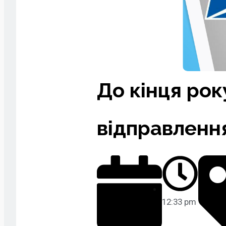
До кінця ро
відправлення
12:33 pm