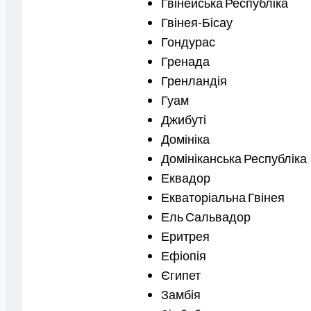
Гвінейська Республіка
Гвінея-Бісау
Гондурас
Гренада
Гренландія
Гуам
Джибуті
Домініка
Домініканська Республіка
Еквадор
Екваторіальна Гвінея
Ель Сальвадор
Еритрея
Ефіопія
Єгипет
Замбія