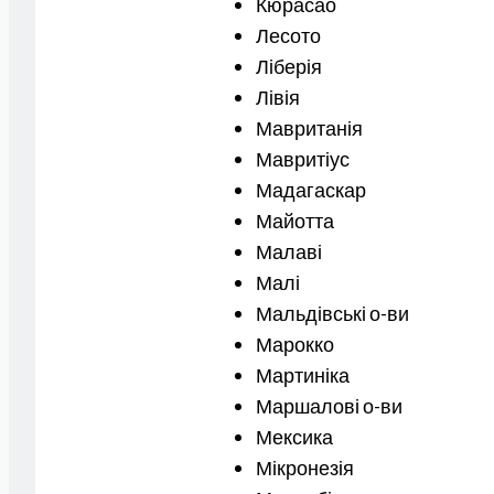
Кюрасао
Лесото
Ліберія
Лівія
Мавританія
Мавритіус
Мадагаскар
Майотта
Малаві
Малі
Мальдівські о-ви
Марокко
Мартиніка
Маршалові о-ви
Мексика
Мікронезія