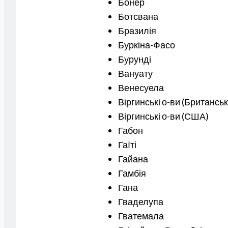
Бонер
Ботсвана
Бразилія
Буркіна-Фасо
Бурунді
Вануату
Венесуела
Віргинські о-ви (Британськ
Віргинські о-ви (США)
Габон
Гаїті
Гайана
Гамбія
Гана
Гваделупа
Гватемала