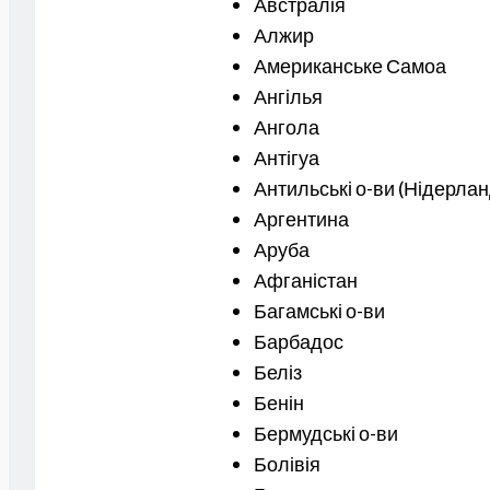
Австралія
Алжир
Американське Самоа
Ангілья
Ангола
Антігуа
Антильські о-ви (Нідерла
Аргентина
Аруба
Афганістан
Багамські о-ви
Барбадос
Беліз
Бенін
Бермудські о-ви
Болівія