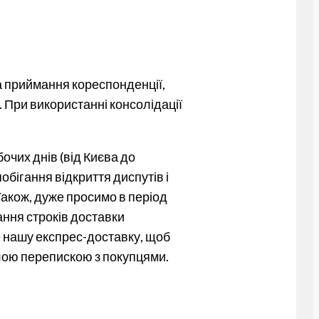
а приймання кореспонденції,
 При використанні консолідації
чих днів (від Києва до
обігання відкриття диспутів і
Також, дуже просимо в період
ння строків доставки
е нашу експрес-доставку, щоб
валою перепискою з покупцями.