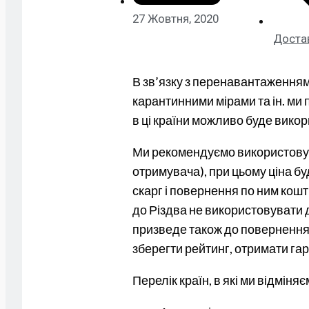
27 Жовтня, 2020
Доста
В зв’язку з перенавантаження
карантинними мірами та ін. ми
в ці країни можливо буде викор
Ми рекомендуємо використовува
отримувача), при цьому ціна бу
скарг і повернення по ним кошт
до Різдва не використовувати
призведе також до повернення 
зберегти рейтинг, отримати гар
Перелік країн, в які ми відміня