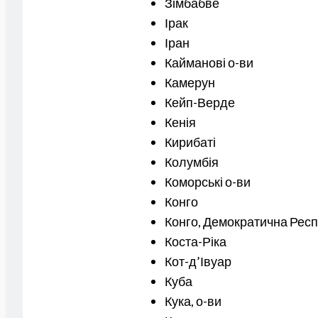
Зімбабве
Ірак
Іран
Кайманові о-ви
Камерун
Кейп-Верде
Кенія
Кирибаті
Колумбія
Коморські о-ви
Конго
Конго, Демократична Респ
Коста-Ріка
Кот-д’Івуар
Куба
Кука, о-ви