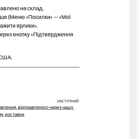
равлено на склад.
ніше (Меню «Посилки» — «Мої
тажити ярлики».
 через кнопку «Підтвердження
 США.
НАСТУПНИЙ:
влення, відправленого через нашу 
му доставки