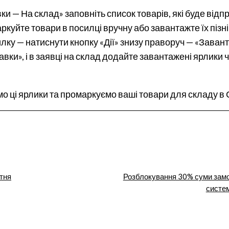
и — На склад» заповніть список товарів, які буде відп
ркуйте товари в посилці вручну або завантажте їх піз
лку — натиснути кнопку «Дії» знизу праворуч — «Заван
авки», і в заявці на склад додайте завантажені ярлики
ємо ці ярлики та промаркуємо ваші товари для складу в
ітня
Розблокування 30% суми замо
систе