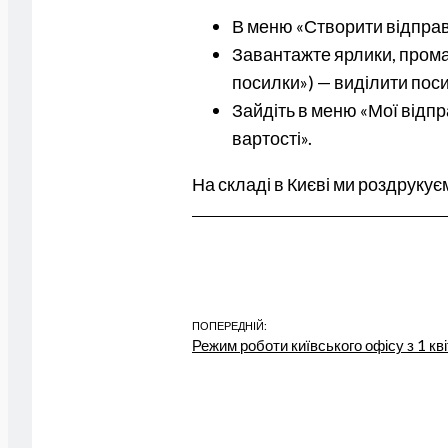
В меню «Створити відправк
Завантажте ярлики, прома
посилки») — виділити поси
Зайдіть в меню «Мої відпр
вартості».
На складі в Києві ми роздруку
ПОПЕРЕДНІЙ:
Режим роботи київського офісу з 1 кв