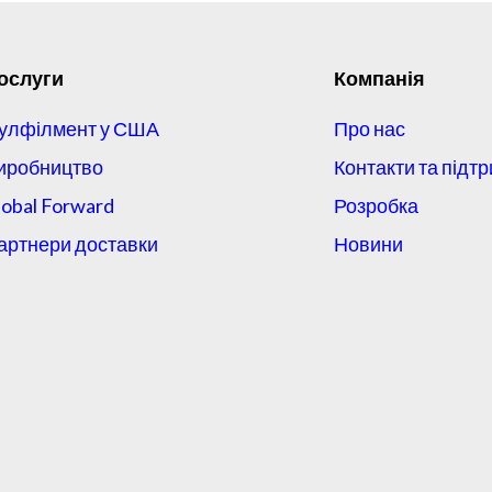
ослуги
Компанія
улфілмент у США
Про нас
иробництво
Контакти та підт
lobal Forward
Розробка
артнери доставки
Новини