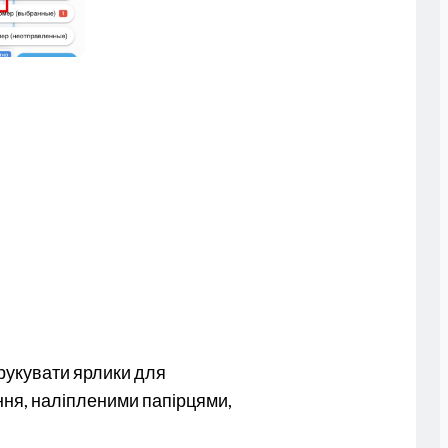
рукувати ярлики для
ння, наліпленими папірцями,