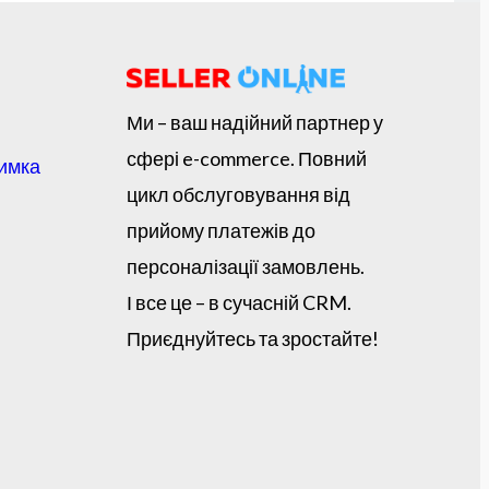
Ми – ваш надійний партнер у
сфері e-commerce. Повний
римка
цикл обслуговування від
прийому платежів до
персоналізації замовлень.
І все це – в сучасній CRM.
Приєднуйтесь та зростайте!