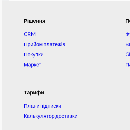
Рішення
П
CRM
Ф
Прийом платежів
В
Покупки
G
Маркет
П
Тарифи
Плани підписки
Калькулятор доставки