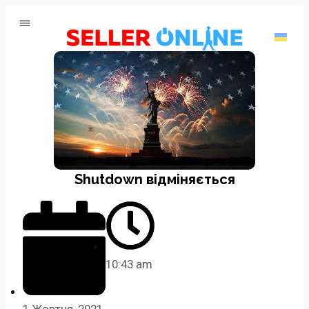
Shutdown відміняється
10:43 am