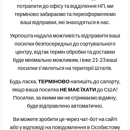
потрапити до офісу та відділення НП, ми
терміново забираємо та переоформляємо
ваші відправки, які знаходяться в нас.
Укрпошта надала можливість відправити ваші
посилки безпосередньо до сортувального
центру, відтак термін обробки та доставки
буде мінімально можливим, і вже 21-23 ваші
посилки з’являться на території Штатів.
Будь ласка,
ТЕРМІНОВО
напишіть до сапорту,
якщо ваша посилка
НЕ МАЄ ЇХАТИ
до США!
Посилки, за якими ми не отримаємо відміну,
буде відправлено автоматично.
Ви можете зробити це через чат-бот на сайті
або у відповіді на повідомлення в Особистому