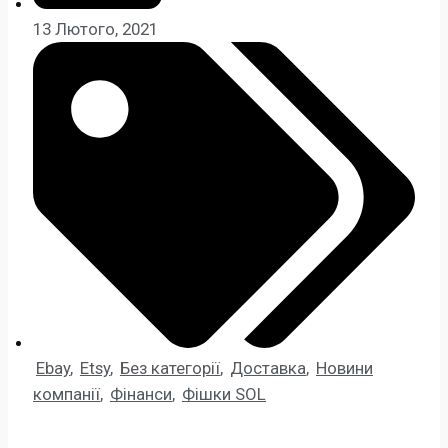
13 Лютого, 2021
Ebay
,
Etsy
,
Без категорії
,
Доставка
,
Новини
компанії
,
Фінанси
,
Фішки SOL