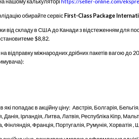
 на нашому калькуляторі
https://seller-online.com/ekspr
олідацію обирайте сервіс
First-Class Package Internati
ки від складу в США до Канади з відстеженням для по
в становитеме $8,82.
и на відправку міжнародних дрібних пакетів вагою до 2
римувача):
 які попадає в акційну ціну:
Австрія, Болгарія, Бельгія
ія, Данія, Ірландія, Литва, Латвія, Республіка Кіпр, Ма
Фінляндія, Франція, Португалія, Румунія, Хорватія , Шв
а акційна ціна, важливою умовою є оформлення однієї 