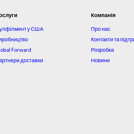
ослуги
Компанія
улфілмент у США
Про нас
иробництво
Контакти та підт
lobal Forward
Розробка
артнери доставки
Новини