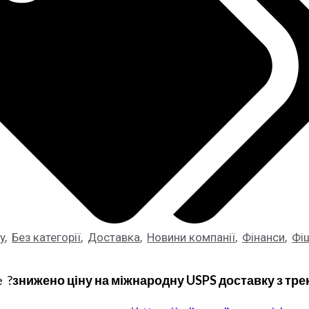
y
,
Без категорії
,
Доставка
,
Новини компанії
,
Фінанси
,
Фі
e ?
знижено ціну на міжнародну USPS доставку з тр