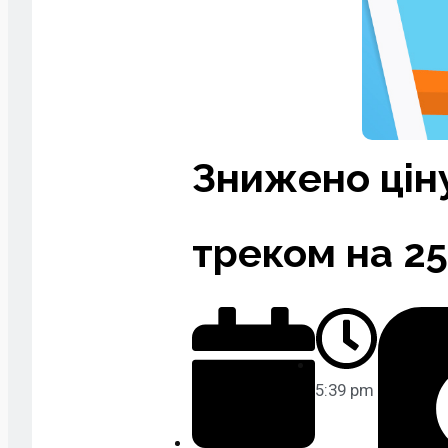
Знижено цін
треком на 2
5:39 pm