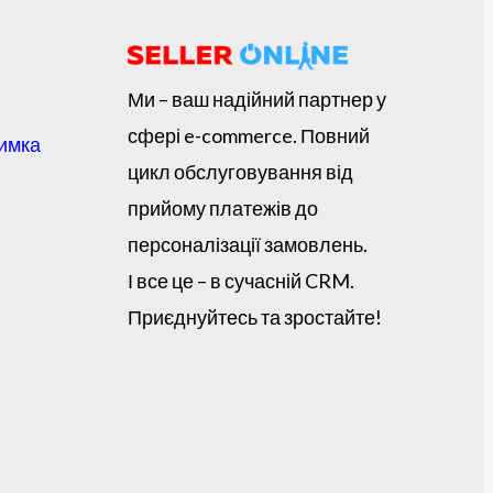
Ми – ваш надійний партнер у
сфері e-commerce. Повний
римка
цикл обслуговування від
прийому платежів до
персоналізації замовлень.
І все це – в сучасній CRM.
Приєднуйтесь та зростайте!