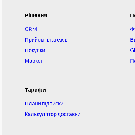
Рішення
П
CRM
Ф
Прийом платежів
В
Покупки
G
Маркет
П
Тарифи
Плани підписки
Калькулятор доставки