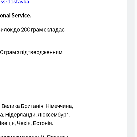
ess-dostavka
onal Service.
силок до 200 грам складає
00 грам з підтвердженням
, Велика Британія, Німеччина,
льта, Нідерланди, Люксембург,
еція, Чехія, Естонія.
посилки в заявці («Посилки»
–