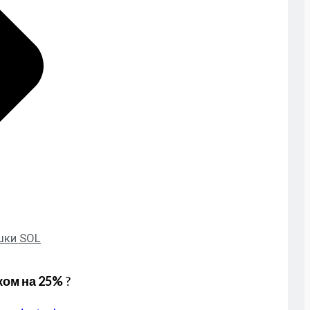
шки SOL
еком на 25%
?