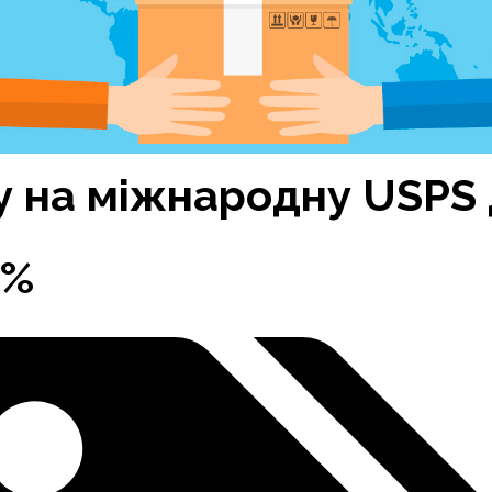
у на міжнародну USPS 
5%