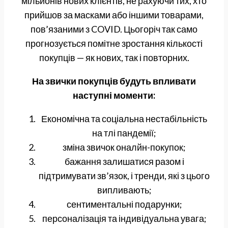
мільйонів нових клієнтів, не рахуючи тих, хто
прийшов за масками або іншими товарами,
пов’язаними з COVID. Цьогоріч так само
прогнозується помітне зростання кількості
покупців — як нових, так і повторних.
На звички покупців будуть впливати
наступні моменти:
Економічна та соціальна нестабільність
на тлі пандемії;
зміна звичок оналйн-покупок;
бажання залишатися разом і
підтримувати зв’язок, і тренди, які з цього
випливають;
сентиментальні подарунки;
персоналізація та індивідуальна увага;