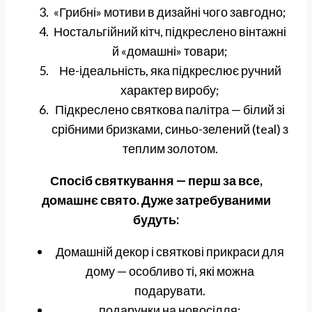
«Грибні» мотиви в дизайні чого завгодно;
Ностальгійний кітч, підкреслено вінтажні
й «домашні» товари;
Не-ідеальність, яка підкреслює ручний
характер виробу;
Підкреслено святкова палітра — білий зі
срібними бризками, синьо-зелений (teal) з
теплим золотом.
Спосіб святкування — перш за все,
домашнє свято. Дуже затребуваними
будуть:
Домашній декор і святкові прикраси для
дому — особливо ті, які можна
подарувати.
подарунки на новосілля;