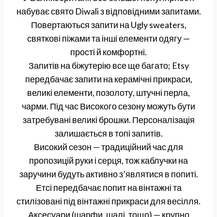
набуває свято Diwali з відповідними запитами.
Повертаються запити на Ugly sweaters,
святкові піжами та інші елементи одягу —
прості й комфортні.
Запитів на біжутерію все ще багато; Etsy
передбачає запити на керамічні прикраси,
великі елементи, позолоту, штучні перла,
чарми. Під час Високого сезону можуть бути
затребувані великі брошки. Персоналізація
залишається в топі запитів.
Високий сезон — традиційний час для
пропозицій руки і серця, тож каблучки на
заручини будуть активно з’являтися в попиті.
Етсі передбачає попит на вінтажні та
стилізовані під вінтажні прикраси для весілля.
Аксесуари (шарфи, шалі, тощо) — крупно