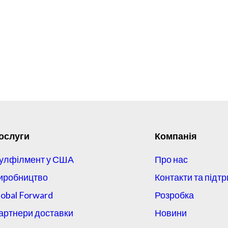
ослуги
Компанія
улфілмент у США
Про нас
иробництво
Контакти та підт
lobal Forward
Розробка
артнери доставки
Новини