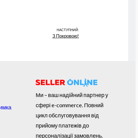
НАСТУПНИЙ:
З Покровою!
Ми – ваш надійний партнер у
сфері e-commerce. Повний
римка
цикл обслуговування від
прийому платежів до
персоналізації замовлень.