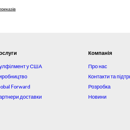
ереказів
ослуги
Компанія
улфілмент у США
Про нас
иробництво
Контакти та підт
lobal Forward
Розробка
артнери доставки
Новини