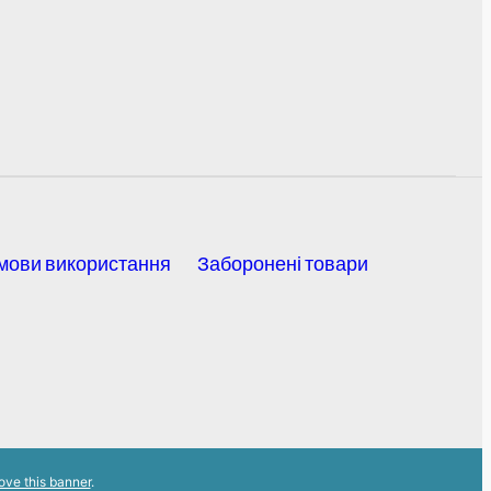
мови використання
Заборонені товари
ove this banner
.