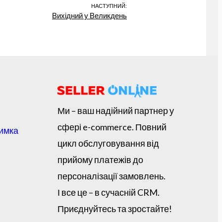
НАСТУПНИЙ:
Вихідний у Великдень
Ми – ваш надійний партнер у
сфері e-commerce. Повний
римка
цикл обслуговування від
прийому платежів до
персоналізації замовлень.
І все це – в сучасній CRM.
Приєднуйтесь та зростайте!