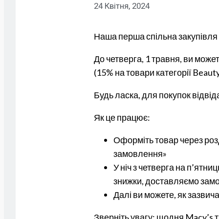
24 Квітня, 2024
Наша перша спільна закупівля м
До четверга, 1 травня, ви може
(15% на товари категорії Beauty
Будь ласка, для покупок відві
Як це працює:
Оформіть товар через розді
замовлення»
У ніч з четверга на п’ятн
знижки, доставляємо замо
Далі ви можете, як зазвич
Зверніть увагу: щодня Macy’s 