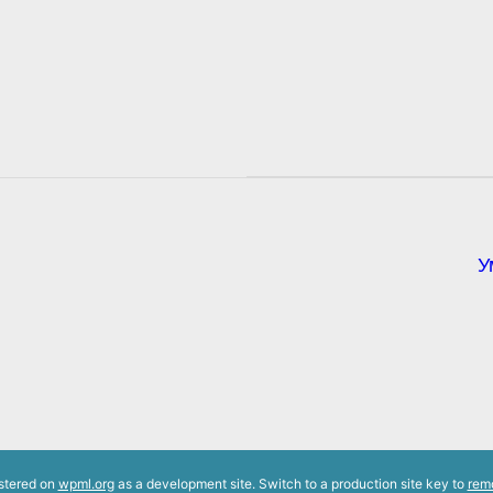
У
istered on
wpml.org
as a development site. Switch to a production site key to
rem