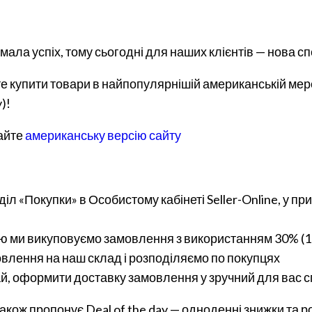
ала успіх, тому сьогодні для наших клієнтів — нова с
те купити товари в найпопулярнішій американській мер
)!
дайте
американську версію сайту
л «Покупки» в Особистому кабінеті Seller-Online, у при
ицю ми викуповуємо замовлення з використанням 30% (1
влення на наш склад і розподіляємо по покупцях
ай, оформити доставку замовлення у зручний для вас с
також пропонує Deal of the day — одноденні знижки та 