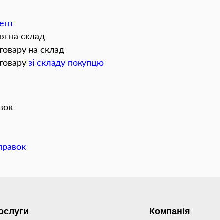
ент
я на склад
товару на склад
 товару
зі складу покупцю
авок
дправок
ослуги
Компанія