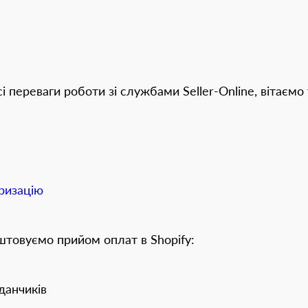
і переваги роботи зі службами Seller-Online, вітаєм
ризацію
аштовуємо прийом оплат в Shopify:
данчиків