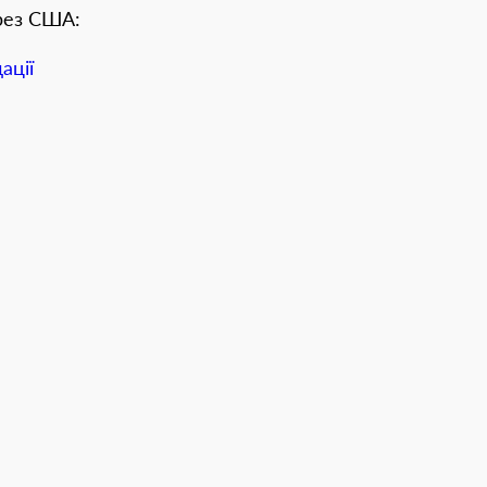
рез США:
ації