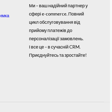
Ми – ваш надійний партнер у
сфері e-commerce. Повний
римка
цикл обслуговування від
прийому платежів до
персоналізації замовлень.
І все це – в сучасній CRM.
Приєднуйтесь та зростайте!