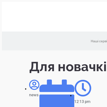
Наші серв
Для новачкі
news
12:13 pm