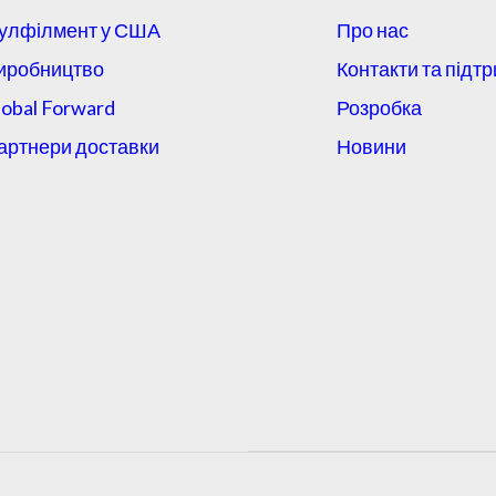
улфілмент у США
Про нас
иробництво
Контакти та підт
lobal Forward
Розробка
артнери доставки
Новини