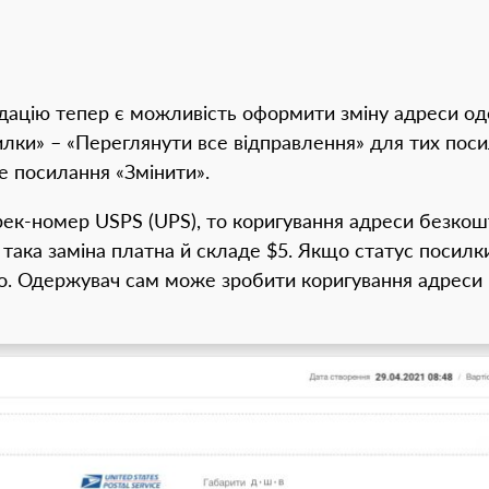
дацію тепер є можливість оформити зміну адреси од
илки» – «Переглянути все відправлення» для тих поси
не посилання «Змінити».
ек-номер USPS (UPS), то коригування адреси безко
така заміна платна й складе $5. Якщо статус посилки
. Одержувач сам може зробити коригування адреси на