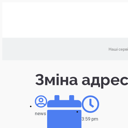
Наші серв
Зміна адре
news
3:59 pm