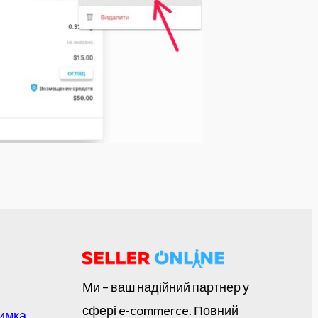
Ми – ваш надійний партнер у
сфері e-commerce. Повний
римка