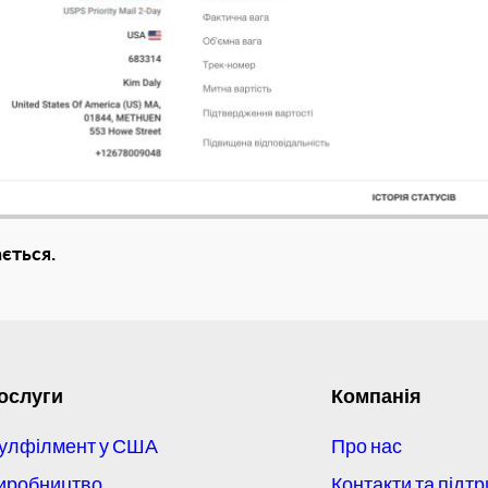
ється.
ослуги
Компанія
улфілмент у США
Про нас
иробництво
Контакти та підт