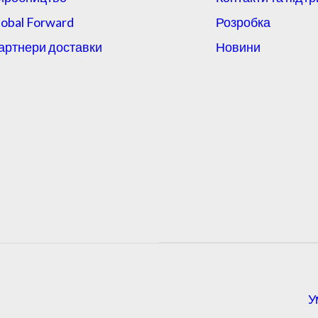
lobal Forward
Розробка
артнери доставки
Новини
У